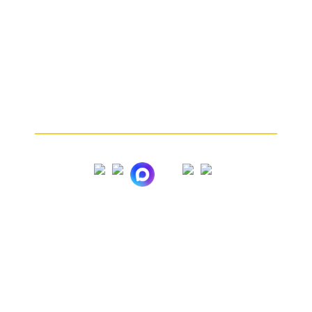
Какие изделия мы принимаем
От чего зависит цена
Почему мы
Частые вопросы
Как продать золото
© 2005 – 2026
Вся представленная на сайте информация носит
информационный характер и ни при каких условиях
не является публичной офертой. Мы используем
файлы «cookie» с целью персонализации сервисов
и повышения удобства пользования веб-сайтом.