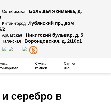
Большая Якиманка, д.
Октябрьская
9
Лубянский пр., дом
Китай-город
5/2
Никитский бульвар, д. 5
Арбатская
Воронцовская, д. 2/10с1
Таганская
купка
Скупка
Скупка
тиквариата
камней
икон
 и серебро в