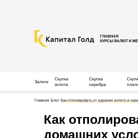
ГЛАВНАЯ
КУРСЫ ВАЛЮТ И М
Скупка
Скупка
Скуп
Залоги
золота
серебра
плат
Главная
/
Блог
/
Как отполировать от царапин золото и сер
Как отполирова
домашних усл