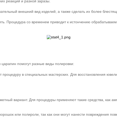
ких реакций и разной заразы.
кательный внешний вид изделий, а также сделать их более блестя
ять. Процедура со временем приводит к истончению обрабатываем
 царапин помогут разные виды полировки:
 процедуру в специальных мастерских. Для восстановления ювел
етный вариант. Для процедуры применяют такие средства, как амм
орошок или полироли, так как они могут нанести повреждения пов