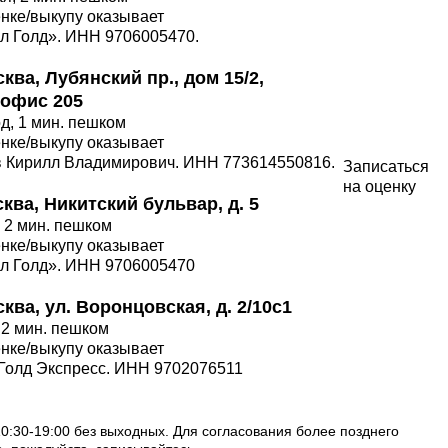
енке/выкупу оказывает
л Голд». ИНН 9706005470.
ква, Лубянский пр., дом 15/2,
 офис 205
од, 1 мин. пешком
енке/выкупу оказывает
 Кирилл Владимирович. ИНН 773614550816.
Записаться
на оценку
сква, Никитский бульвар, д. 5
, 2 мин. пешком
енке/выкупу оказывает
л Голд». ИНН 9706005470
ква, ул. Воронцовская, д. 2/10с1
, 2 мин. пешком
енке/выкупу оказывает
Голд Экспресс. ИНН 9702076511
0:30-19:00 без выходных. Для согласования более позднего