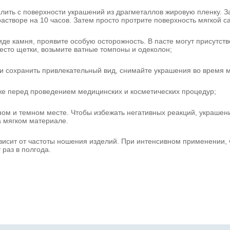
алить с поверхности украшений из драгметаллов жировую пленку. З
астворе на 10 часов. Затем просто протрите поверхность мягкой с
виде камня, проявите особую осторожность. В пасте могут присутст
есто щетки, возьмите ватные томпоны и одеколон;
 и сохранить привлекательный вид, снимайте украшения во время м
же перед проведением медицинских и косметических процедур;
ом и темном месте. Чтобы избежать негативных реакций, украшен
 мягком материале.
исит от частоты ношения изделий. При интенсивном применении, ч
 раз в полгода.