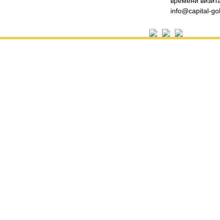
времени визита
info@capital-go
УСЛУГИ
Скупка золота
Скупка серебра
Скупка платины
Скупка палладия
Скупка антиквариата
Скупка часов
Скупка монет