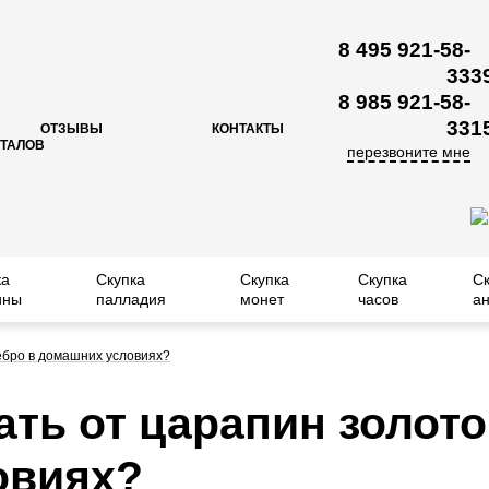
8 495 921-58-
33
3
8 985 921-58-
33
1
ОТЗЫВЫ
КОНТАКТЫ
ЕТАЛОВ
перезвоните мне
ка
Скупка
Скупка
Скупка
С
ины
палладия
монет
часов
ан
ебро в домашних условиях?
ть от царапин золото
овиях?